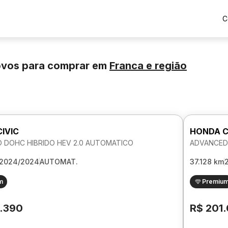
C
ovos para comprar
em
Franca
e região
IVIC
HONDA C
 DOHC HIBRIDO HEV 2.0 AUTOMATICO
ADVANCED 
2024/2024
AUTOMAT.
37.128 km
m
Premiu
.390
R$ 201