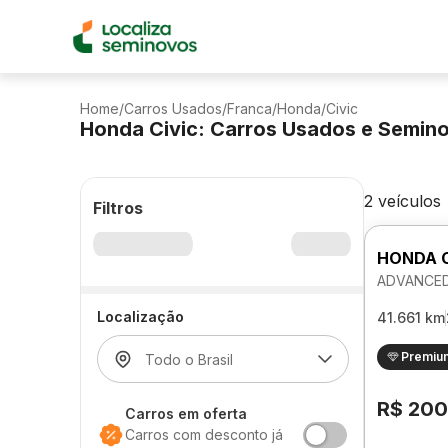
Home
/
Carros Usados
/
Franca
/
Honda
/
Civic
Honda Civic: Carros Usados e Semin
2 veículos
Filtros
HONDA C
ADVANCED
Localização
41.661 km
Premiu
R$ 200
Carros em oferta
Carros com desconto já