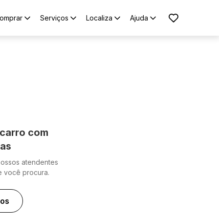
omprar
Serviços
Localiza
Ajuda
carro com
cas
nossos atendentes
e você procura.
ros