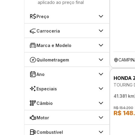
aplicado ao preço final
Preço
Carroceria
Marca e Modelo
Quilometragem
CAMPIN
Ano
HONDA 
TOURING 
Especiais
41.381 km
Câmbio
R$ 154.290
R$ 148
Motor
Combustível