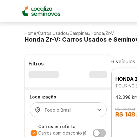
Home
/
Carros Usados
/
Campinas
/
Honda
/
Zr-V
Honda Zr-V: Carros Usados e Semino
6 veículos
Filtros
HONDA 
TOURING 
Localização
42.098 k
R$ 156.290
R$ 148
Carros em oferta
Carros com desconto já