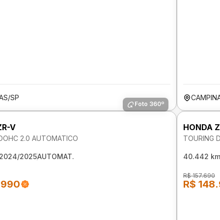
AS/SP
CAMPIN
Foto 360º
ZR-V
HONDA Z
DOHC 2.0 AUTOMATICO
TOURING 
2024/2025
AUTOMAT.
40.442 k
R$ 157.690
.990
R$ 148