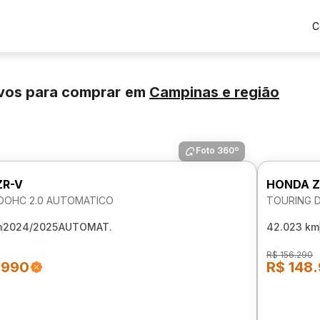
C
vos para comprar
em
Campinas
e região
Foto 360º
ZR-V
HONDA Z
DOHC 2.0 AUTOMATICO
TOURING 
m
2024/2025
AUTOMAT.
42.023 km
R$ 156.290
.990
R$ 148