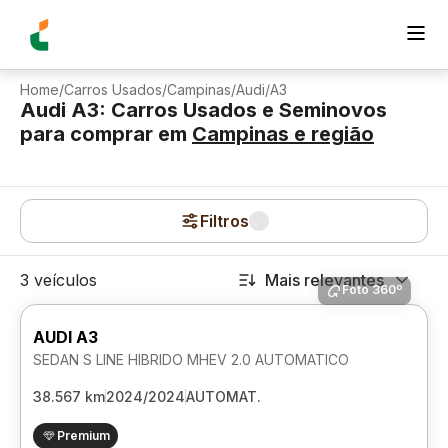
Home
/
Carros Usados
/
Campinas
/
Audi
/
A3
Audi A3: Carros Usados e Seminovos
para comprar
em
Campinas
e região
Filtros
3 veículos
Mais relevantes
Foto 360º
AUDI A3
SEDAN S LINE HIBRIDO MHEV 2.0 AUTOMATICO
38.567 km
2024/2024
AUTOMAT.
Premium