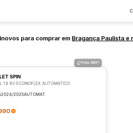
C
minovos para comprar
em
Bragança Paulista
e 
Foto 360º
ET SPIN
7L 1.8 8V ECONOFLEX AUTOMATICO
m
2024/2025
AUTOMAT.
.990