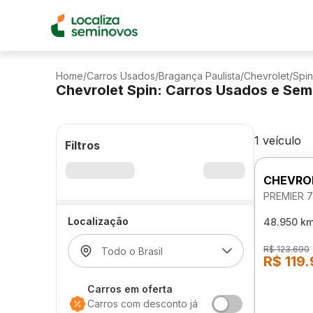
Home
/
Carros Usados
/
Bragança Paulista
/
Chevrolet
/
Spin
Chevrolet Spin: Carros Usados e Se
1 veículo
Filtros
CHEVROL
PREMIER 
Localização
48.950 k
R$ 123.690
R$ 119
Carros em oferta
Carros com desconto já