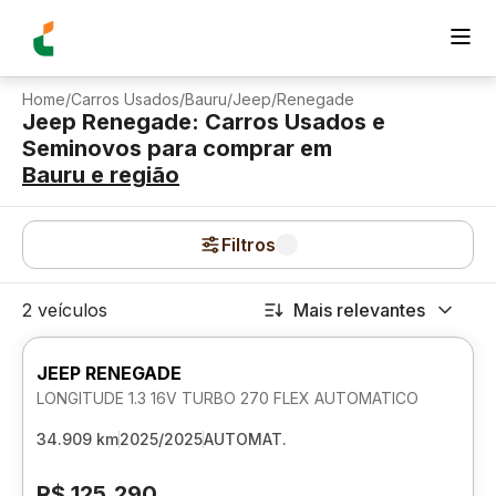
Home
/
Carros Usados
/
Bauru
/
Jeep
/
Renegade
Jeep Renegade: Carros Usados e
Seminovos para comprar
em
Bauru
e região
Filtros
2 veículos
Mais relevantes
JEEP RENEGADE
LONGITUDE 1.3 16V TURBO 270 FLEX AUTOMATICO
34.909 km
2025/2025
AUTOMAT.
R$ 125.290