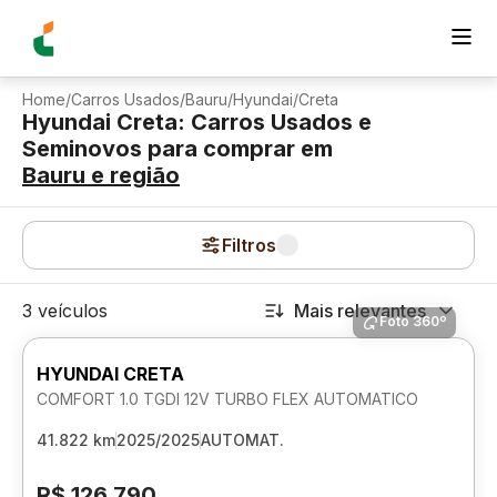
Home
/
Carros Usados
/
Bauru
/
Hyundai
/
Creta
Hyundai Creta: Carros Usados e
Seminovos para comprar
em
Bauru
e região
Filtros
3 veículos
Mais relevantes
Foto 360º
HYUNDAI CRETA
COMFORT 1.0 TGDI 12V TURBO FLEX AUTOMATICO
41.822 km
2025/2025
AUTOMAT.
R$ 126.790