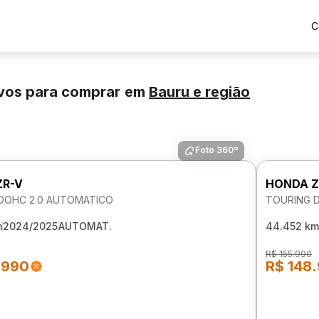
C
vos para comprar
em
Bauru
e região
Foto 360º
ZR-V
HONDA Z
DOHC 2.0 AUTOMATICO
TOURING 
m
2024/2025
AUTOMAT.
44.452 km
R$ 155.990
.990
R$ 148