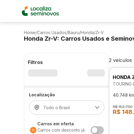
Home
/
Carros Usados
/
Bauru
/
Honda
/
Zr-V
Honda Zr-V: Carros Usados e Semino
2 veículos
Filtros
HONDA 
TOURING 
Localização
40.748 k
R$ 153.790
R$ 148
Carros em oferta
Carros com desconto já