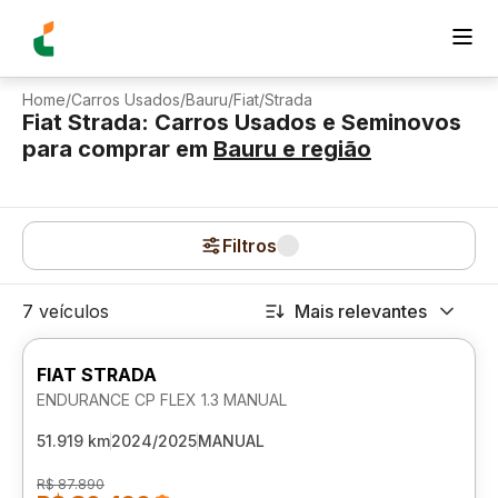
Home
/
Carros Usados
/
Bauru
/
Fiat
/
Strada
Fiat Strada: Carros Usados e Seminovos
para comprar
em
Bauru
e região
Filtros
7 veículos
Mais relevantes
FIAT STRADA
ENDURANCE CP FLEX 1.3 MANUAL
51.919 km
2024/2025
MANUAL
R$ 87.890