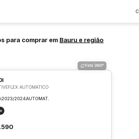
C
os para comprar
em
Bauru
e região
Foto 360º
0I
CTIVEFLEX AUTOMATICO
m
2023/2024
AUTOMAT.
m
.590