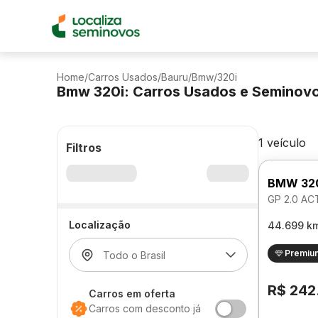
Home
/
Carros Usados
/
Bauru
/
Bmw
/
320i
Bmw 320i: Carros Usados e Seminov
1 veículo
Filtros
BMW 32
GP 2.0 A
Localização
44.699 k
Premiu
R$ 242
Carros em oferta
Carros com desconto já