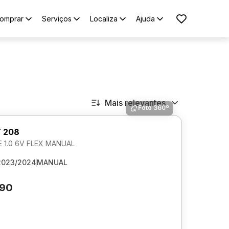
omprar
Serviços
Localiza
Ajuda
Mais relevantes
Foto 360º
 208
E 1.0 6V FLEX MANUAL
2023/2024
MANUAL
290