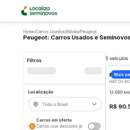
Home
/
Carros Usados
/
Atibaia
/
Peugeot
Peugeot: Carros Usados e Seminovo
5 veículos
Filtros
PEUGEO
Mais p
HATCH AC
Localização
12.690 km
R$ 90.
Carros em oferta
Carros com desconto já