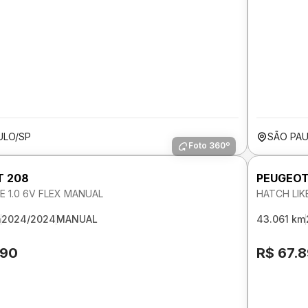
ULO/SP
SÃO PAU
Foto 360º
T 208
PEUGEOT
E 1.0 6V FLEX MANUAL
HATCH LIK
m
2024/2024
MANUAL
43.061 km
290
R$ 67.