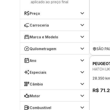
aplicado ao preço final
Preço
Carroceria
Marca e Modelo
Quilometragem
SÃO PA
Ano
PEUGEO
HATCH LIK
Especiais
28.350 k
Câmbio
R$ 71.
Motor
Combustível