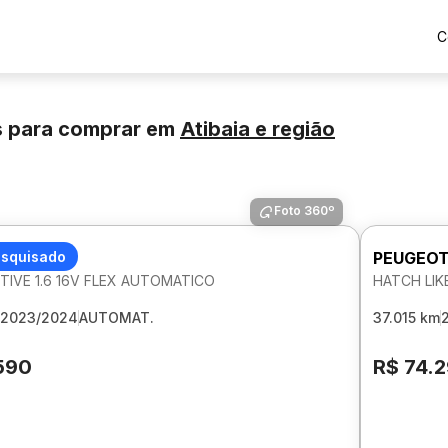
C
s para comprar
em
Atibaia
e região
Foto 360º
T 208
esquisado
PEUGEOT
TIVE 1.6 16V FLEX AUTOMATICO
HATCH LIK
2023/2024
AUTOMAT.
37.015 km
590
R$ 74.