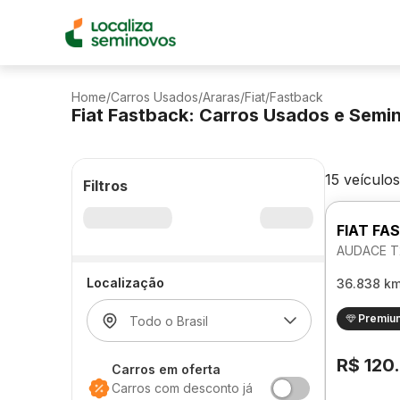
Home
/
Carros Usados
/
Araras
/
Fiat
/
Fastback
Fiat Fastback: Carros Usados e Semi
15 veículos
Filtros
FIAT FA
AUDACE T
Localização
36.838 k
Premiu
R$ 120
Carros em oferta
Carros com desconto já