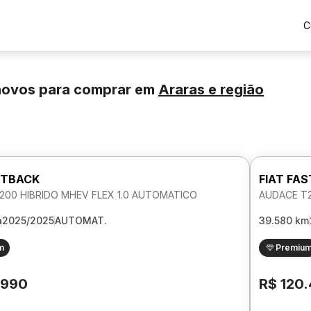
C
novos para comprar
em
Araras
e região
STBACK
FIAT FA
200 HIBRIDO MHEV FLEX 1.0 AUTOMATICO
AUDACE T2
m
2025/2025
AUTOMAT.
39.580 km
m
Premiu
.990
R$ 120