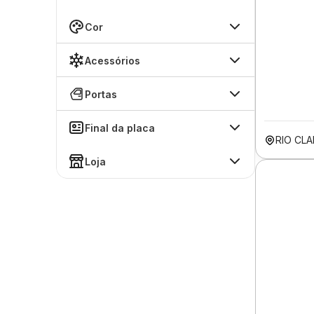
Cor
Acessórios
Portas
Final da placa
RIO CL
Loja