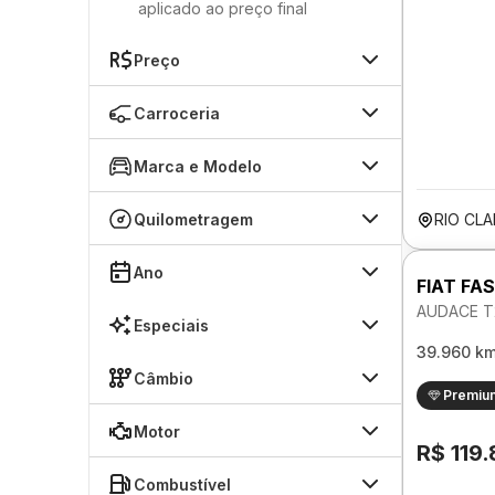
aplicado ao preço final
Preço
Carroceria
Marca e Modelo
Quilometragem
RIO CL
Ano
FIAT FA
AUDACE T
Especiais
39.960 k
Câmbio
Premiu
Motor
R$ 119
Combustível