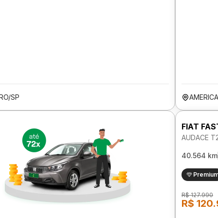
ARO/SP
AMERIC
FIAT FA
AUDACE T2
40.564 km
Premiu
R$ 127.990
R$ 120