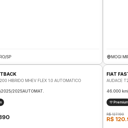
ARO/SP
MOGI MI
STBACK
FIAT FA
200 HIBRIDO MHEV FLEX 1.0 AUTOMATICO
AUDACE T2
m
2025/2025
AUTOMAT.
46.000 km
m
Premiu
R$ 127.190
.890
R$ 120