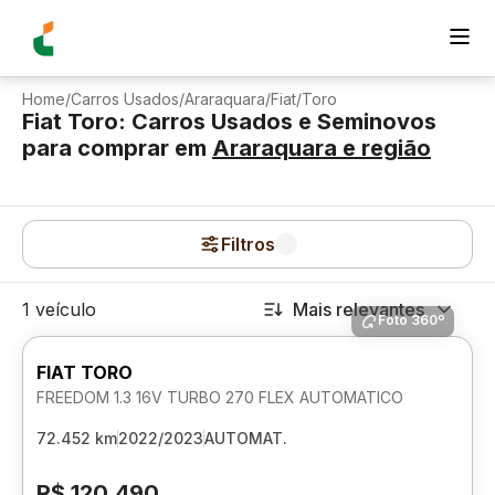
Home
/
Carros Usados
/
Araraquara
/
Fiat
/
Toro
Fiat Toro: Carros Usados e Seminovos
para comprar
em
Araraquara
e região
Filtros
1 veículo
Mais relevantes
Foto 360º
FIAT TORO
FREEDOM 1.3 16V TURBO 270 FLEX AUTOMATICO
72.452 km
2022/2023
AUTOMAT.
R$ 120.490