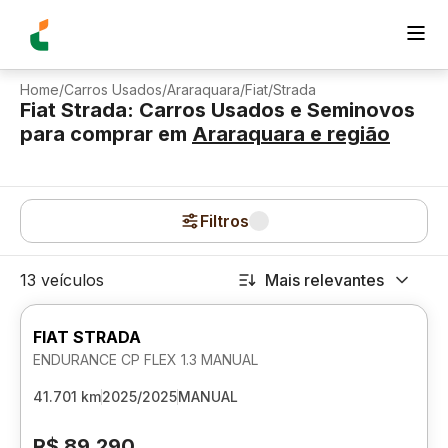
Home
/
Carros Usados
/
Araraquara
/
Fiat
/
Strada
Fiat Strada: Carros Usados e Seminovos
para comprar
em
Araraquara
e região
Filtros
13 veículos
Mais relevantes
FIAT STRADA
ENDURANCE CP FLEX 1.3 MANUAL
41.701 km
2025/2025
MANUAL
R$ 89.290