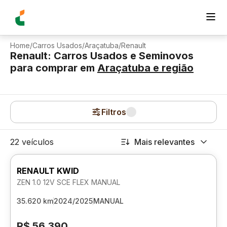
Home
/
Carros Usados
/
Araçatuba
/
Renault
Renault: Carros Usados e Seminovos
para comprar
em
Araçatuba
e região
Filtros
22 veículos
Mais relevantes
RENAULT KWID
ZEN 1.0 12V SCE FLEX MANUAL
35.620 km
2024/2025
MANUAL
R$ 56.390