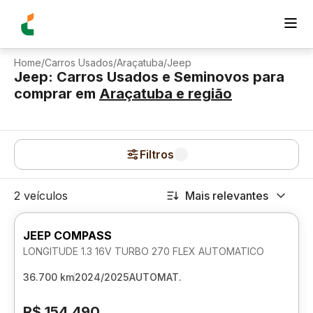
Home
/
Carros Usados
/
Araçatuba
/
Jeep
Jeep: Carros Usados e Seminovos para
comprar
em
Araçatuba
e região
Filtros
2 veículos
Mais relevantes
JEEP COMPASS
LONGITUDE 1.3 16V TURBO 270 FLEX AUTOMATICO
36.700 km
2024/2025
AUTOMAT.
R$ 154.490