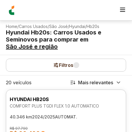
Home
/
Carros Usados
/
São José
/
Hyundai
/
Hb20s
Hyundai Hb20s: Carros Usados e
Seminovos para comprar
em
São José
e região
Filtros
20 veículos
Mais relevantes
HYUNDAI HB20S
COMFORT PLUS TGDI FLEX 1.0 AUTOMATICO
40.346 km
2024/2025
AUTOMAT.
R$ 97.790