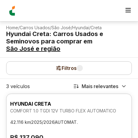
Home
/
Carros Usados
/
São José
/
Hyundai
/
Creta
Hyundai Creta: Carros Usados e
Seminovos para comprar
em
São José
e região
Filtros
3 veículos
Mais relevantes
HYUNDAI CRETA
COMFORT 1.0 TGDI 12V TURBO FLEX AUTOMATICO
42.116 km
2025/2026
AUTOMAT.
R$ 137.090