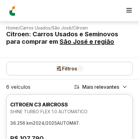
Home
/
Carros Usados
/
São José
/
Citroen
Citroen: Carros Usados e Seminovos
para comprar
em
São José
e região
Filtros
6 veículos
Mais relevantes
CITROEN C3 AIRCROSS
SHINE TURBO FLEX 1.0 AUTOMATICO
36.256 km
2024/2025
AUTOMAT.
R$ 107.790