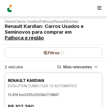
Home
/
Carros Usados
/
Palhoça
/
Renault
/
Kardian
Renault Kardian: Carros Usados e
Seminovos para comprar
em
Palhoça
e região
Filtros
2 veículos
Mais relevantes
RENAULT KARDIAN
EVOLUTION TURBO FLEX 1.0 AUTOMATICO
13.818 km
2025/2025
AUTOMAT.
R$ 107.390