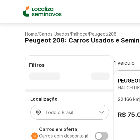
Home
/
Carros Usados
/
Palhoça
/
Peugeot
/
208
Peugeot 208: Carros Usados e Semi
1 veículo
Filtros
PEUGEO
HATCH LIK
Localização
22.166 km
R$ 75.
Carros em oferta
Carros com desconto já