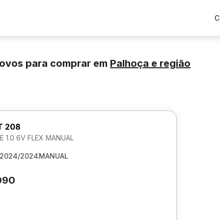
C
novos para comprar
em
Palhoça
e região
T 208
E 1.0 6V FLEX MANUAL
2024/2024
MANUAL
090