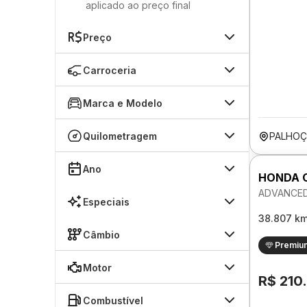
aplicado ao preço final
Preço
Carroceria
Marca e Modelo
Quilometragem
PALHOÇ
Ano
HONDA C
ADVANCED
Especiais
38.807 k
Câmbio
Premiu
Motor
R$ 210
Combustível