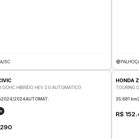
A/SC
PALHOÇ
IVIC
HONDA Z
 DOHC HIBRIDO HEV 2.0 AUTOMATICO
TOURING 
m
2024/2024
AUTOMAT.
35.681 km
m
R$ 152
.290