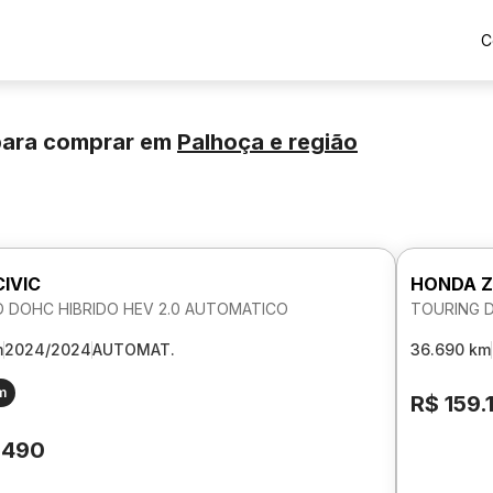
C
para comprar
em
Palhoça
e região
IVIC
HONDA Z
 DOHC HIBRIDO HEV 2.0 AUTOMATICO
TOURING 
m
2024/2024
AUTOMAT.
36.690 km
m
R$ 159.
.490