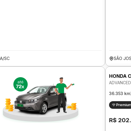
A/SC
SÃO JO
HONDA C
ADVANCED 
36.353 km
Premiu
R$ 202