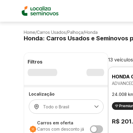
Home
/
Carros Usados
/
Palhoça
/
Honda
Honda: Carros Usados e Seminovos 
13 veículos
Filtros
HONDA C
ADVANCED
Localização
24.008 k
Premiu
R$ 201
Carros em oferta
Carros com desconto já