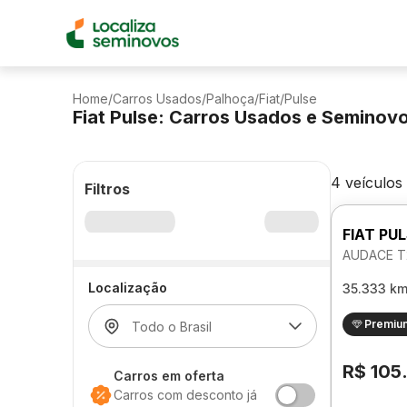
Home
/
Carros Usados
/
Palhoça
/
Fiat
/
Pulse
Fiat Pulse: Carros Usados e Seminov
4 veículos
Filtros
FIAT PU
AUDACE T
Localização
35.333 k
Premiu
R$ 105
Carros em oferta
Carros com desconto já