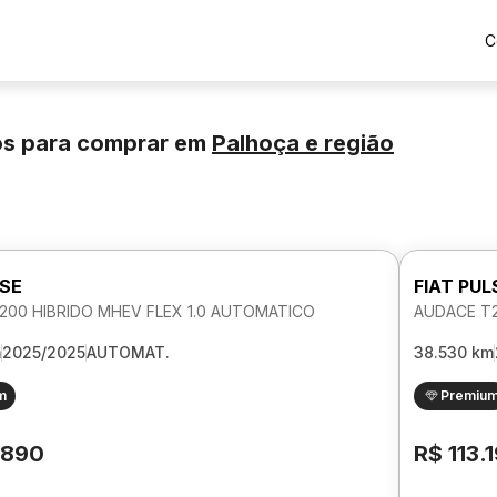
C
os para comprar
em
Palhoça
e região
LSE
FIAT PUL
200 HIBRIDO MHEV FLEX 1.0 AUTOMATICO
AUDACE T2
m
2025/2025
AUTOMAT.
38.530 km
m
Premiu
.890
R$ 113.