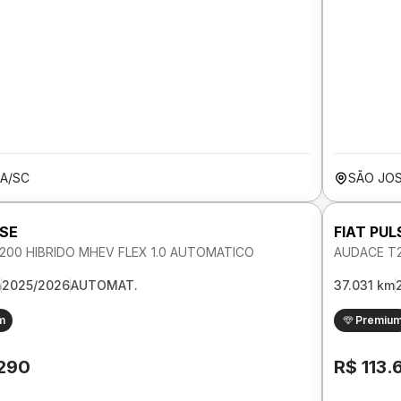
A/SC
SÃO JO
LSE
FIAT PUL
200 HIBRIDO MHEV FLEX 1.0 AUTOMATICO
AUDACE T2
m
2025/2026
AUTOMAT.
37.031 km
m
Premiu
.290
R$ 113.