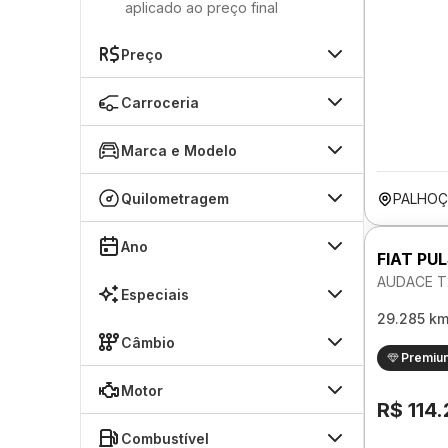
aplicado ao preço final
Preço
Carroceria
Marca e Modelo
Quilometragem
PALHOÇ
Ano
FIAT PU
AUDACE T
Especiais
29.285 k
Câmbio
Premiu
Motor
R$ 114
Combustível