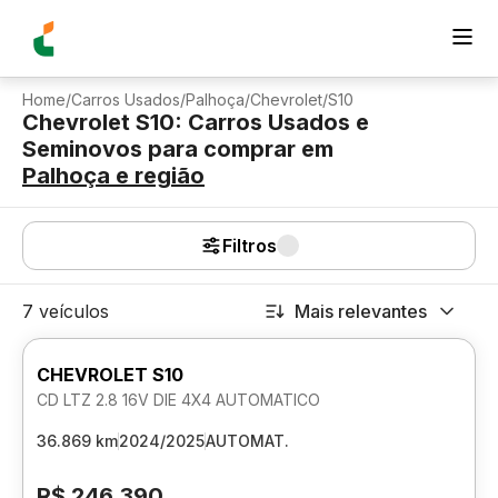
Home
/
Carros Usados
/
Palhoça
/
Chevrolet
/
S10
Chevrolet S10: Carros Usados e
Seminovos para comprar
em
Palhoça
e região
Filtros
7 veículos
Mais relevantes
CHEVROLET S10
CD LTZ 2.8 16V DIE 4X4 AUTOMATICO
36.869 km
2024/2025
AUTOMAT.
R$ 246.390