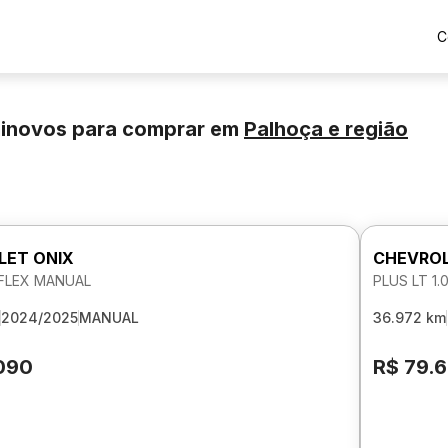
C
minovos para comprar
em
Palhoça
e região
LET ONIX
CHEVROL
V FLEX MANUAL
PLUS LT 1.
2024/2025
MANUAL
36.972 km
090
R$ 79.