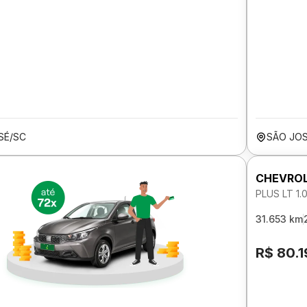
SÉ/SC
SÃO JO
CHEVROL
PLUS LT 1.
31.653 km
R$ 80.