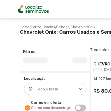
Home
/
Carros Usados
/
Palhoça
/
Chevrolet
/
Onix
Chevrolet Onix: Carros Usados e Se
7 veículos
Filtros
CHEVRO
LT 1.0 12
Localização
14.027 km
R$ 80.
Carros em oferta
Carros com desconto já