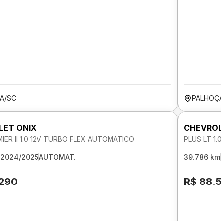
A/SC
PALHOÇ
LET ONIX
CHEVROL
IER II 1.0 12V TURBO FLEX AUTOMATICO
PLUS LT 1
2024/2025
AUTOMAT.
39.786 km
.290
R$ 88.