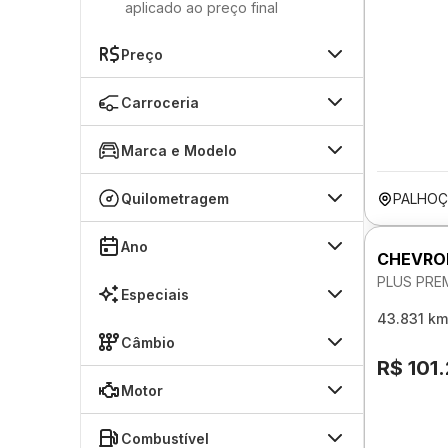
aplicado ao preço final
Preço
Carroceria
Marca e Modelo
Quilometragem
PALHOÇ
Ano
CHEVRO
PLUS PREM
Especiais
43.831 km
Câmbio
R$ 101
Motor
Combustível