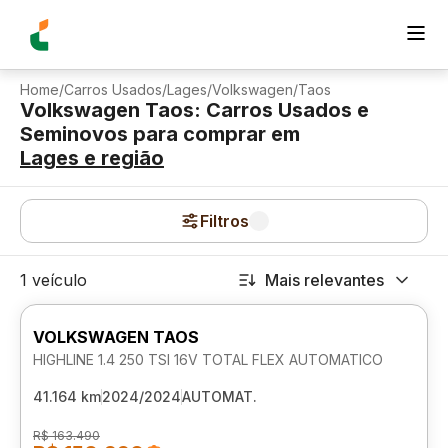
Home
/
Carros Usados
/
Lages
/
Volkswagen
/
Taos
Volkswagen Taos: Carros Usados e
Seminovos para comprar
em
Lages
e região
Filtros
1 veículo
Mais relevantes
VOLKSWAGEN TAOS
HIGHLINE 1.4 250 TSI 16V TOTAL FLEX AUTOMATICO
41.164 km
2024/2024
AUTOMAT.
R$ 163.490