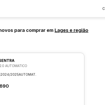
C
inovos para comprar
em
Lages
e região
 SENTRA
2.0 AUTOMATICO
m
2024/2025
AUTOMAT.
.690