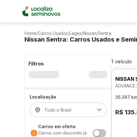
Home
/
Carros Usados
/
Lages
/
Nissan
/
Sentra
Nissan Sentra: Carros Usados e Sem
1 veículo
Filtros
NISSAN
ADVANCE 
Localização
35.387 k
R$ 135
Carros em oferta
Carros com desconto já