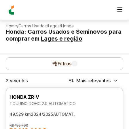
Home
/
Carros Usados
/
Lages
/
Honda
Honda: Carros Usados e Seminovos para
comprar
em
Lages
e região
Filtros
2 veículos
Mais relevantes
HONDA ZR-V
TOURING DOHC 2.0 AUTOMATICO
49.529 km
2024/2025
AUTOMAT.
R$ 152.790