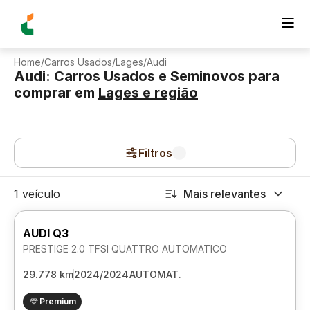
Home
/
Carros Usados
/
Lages
/
Audi
Audi: Carros Usados e Seminovos para
comprar
em
Lages
e região
Filtros
1 veículo
Mais relevantes
AUDI Q3
PRESTIGE 2.0 TFSI QUATTRO AUTOMATICO
29.778 km
2024/2024
AUTOMAT.
Premium