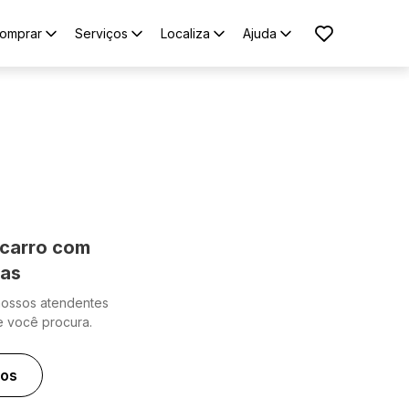
omprar
Serviços
Localiza
Ajuda
carro com
cas
nossos atendentes
e você procura.
ros