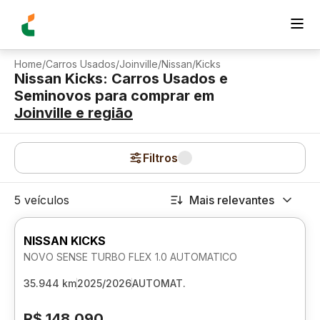
Home
/
Carros Usados
/
Joinville
/
Nissan
/
Kicks
Nissan Kicks: Carros Usados e
Seminovos para comprar
em
Joinville
e região
Filtros
5 veículos
Mais relevantes
NISSAN KICKS
NOVO SENSE TURBO FLEX 1.0 AUTOMATICO
35.944 km
2025/2026
AUTOMAT.
R$ 148.090