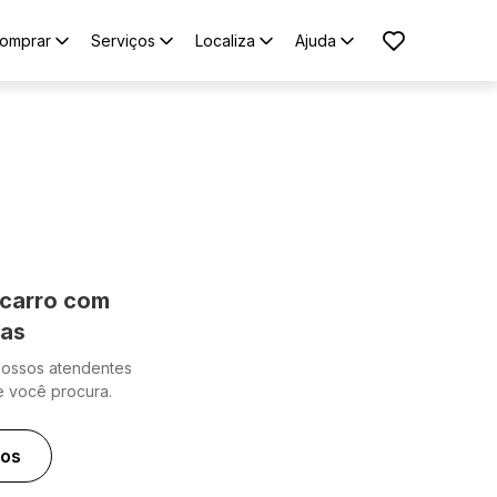
omprar
Serviços
Localiza
Ajuda
carro com
cas
nossos atendentes
e você procura.
ros