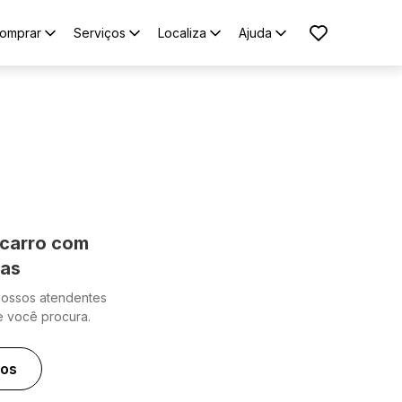
omprar
Serviços
Localiza
Ajuda
carro com
cas
nossos atendentes
e você procura.
ros