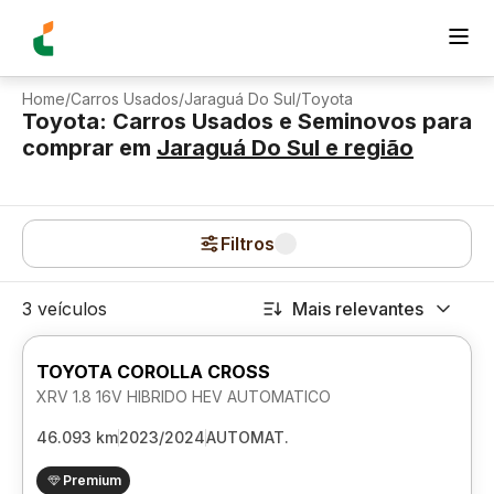
Home
/
Carros Usados
/
Jaraguá Do Sul
/
Toyota
Toyota: Carros Usados e Seminovos para
comprar
em
Jaraguá Do Sul
e região
Filtros
3 veículos
Mais relevantes
TOYOTA COROLLA CROSS
XRV 1.8 16V HIBRIDO HEV AUTOMATICO
46.093 km
2023/2024
AUTOMAT.
Premium