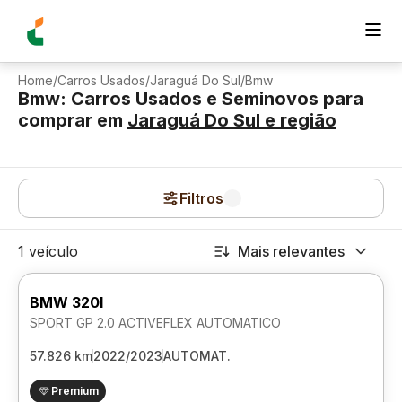
Home
/
Carros Usados
/
Jaraguá Do Sul
/
Bmw
Bmw: Carros Usados e Seminovos para
comprar
em
Jaraguá Do Sul
e região
Filtros
1 veículo
Mais relevantes
BMW 320I
SPORT GP 2.0 ACTIVEFLEX AUTOMATICO
57.826 km
2022/2023
AUTOMAT.
Premium