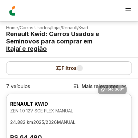
Home
/
Carros Usados
/
Itajaí
/
Renault
/
Kwid
Renault Kwid: Carros Usados e
Seminovos para comprar
em
Itajaí
e região
Filtros
7 veículos
Mais relevantes
Foto 360º
RENAULT KWID
ZEN 1.0 12V SCE FLEX MANUAL
24.882 km
2025/2026
MANUAL
R$ 64.490