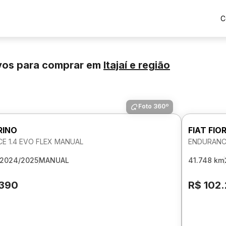
C
ovos para comprar
em
Itajaí
e região
Foto 360º
RINO
FIAT FIO
E 1.4 EVO FLEX MANUAL
ENDURANCE
2024/2025
MANUAL
41.748 km
.390
R$ 102