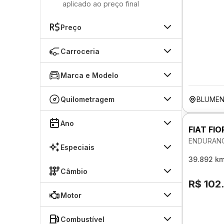
aplicado ao preço final
Preço
Carroceria
Marca e Modelo
Quilometragem
BLUMEN
Ano
FIAT FIO
ENDURANC
Especiais
39.892 k
Câmbio
R$ 102
Motor
Combustível