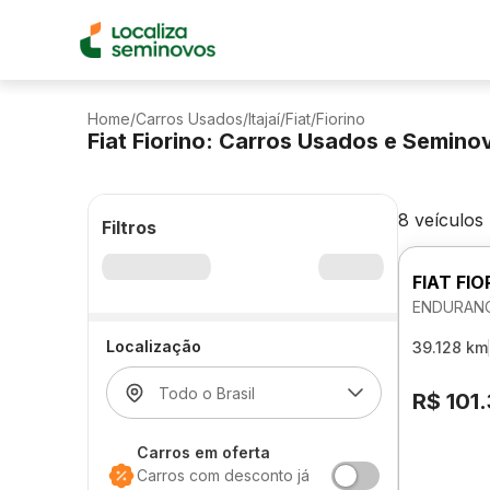
Home
/
Carros Usados
/
Itajaí
/
Fiat
/
Fiorino
Fiat Fiorino: Carros Usados e Semin
8 veículos
Filtros
FIAT FIO
ENDURANC
Localização
39.128 km
R$ 101
Carros em oferta
Carros com desconto já