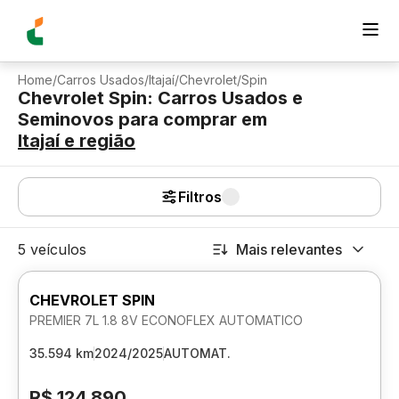
Home
/
Carros Usados
/
Itajaí
/
Chevrolet
/
Spin
Chevrolet Spin: Carros Usados e
Seminovos para comprar
em
Itajaí
e região
Filtros
5 veículos
Mais relevantes
CHEVROLET SPIN
PREMIER 7L 1.8 8V ECONOFLEX AUTOMATICO
35.594 km
2024/2025
AUTOMAT.
R$ 124.890