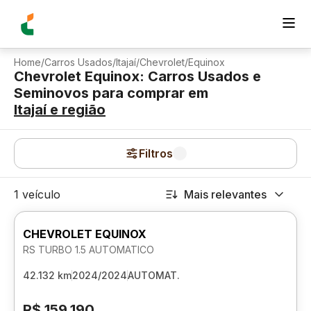
Home
/
Carros Usados
/
Itajaí
/
Chevrolet
/
Equinox
Chevrolet Equinox: Carros Usados e
Seminovos para comprar
em
Itajaí
e região
Filtros
1 veículo
Mais relevantes
CHEVROLET EQUINOX
RS TURBO 1.5 AUTOMATICO
42.132 km
2024/2024
AUTOMAT.
R$ 159.190