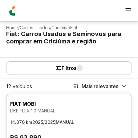
Home
/
Carros Usados
/
Criciúma
/
Fiat
Fiat: Carros Usados e Seminovos para
comprar
em
Criciúma
e região
Filtros
12 veículos
Mais relevantes
FIAT MOBI
LIKE FLEX 1.0 MANUAL
14.370 km
2025/2025
MANUAL
R$ 63.890