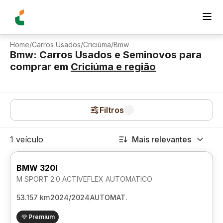
Home
/
Carros Usados
/
Criciúma
/
Bmw
Bmw: Carros Usados e Seminovos para
comprar
em
Criciúma
e região
Filtros
1 veículo
Mais relevantes
BMW 320I
M SPORT 2.0 ACTIVEFLEX AUTOMATICO
53.157 km
2024/2024
AUTOMAT.
Premium