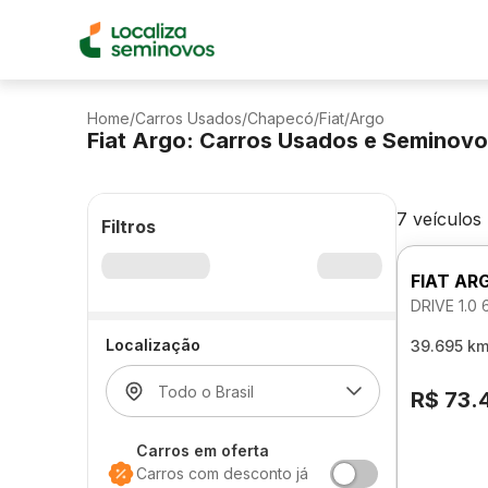
Home
/
Carros Usados
/
Chapecó
/
Fiat
/
Argo
Fiat Argo: Carros Usados e Seminov
7 veículos
Filtros
FIAT AR
DRIVE 1.0
Localização
39.695 k
R$ 73.
Carros em oferta
Carros com desconto já