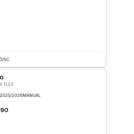
Ó/SC
GO
6V FLEX
2025/2026
MANUAL
990