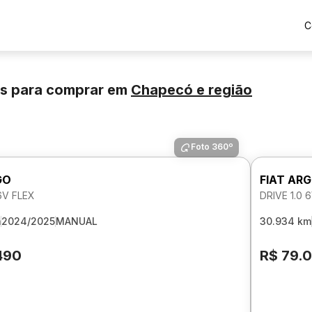
C
os para comprar
em
Chapecó
e região
Foto 360º
GO
FIAT AR
 6V FLEX
DRIVE 1.0 
m
2024/2025
MANUAL
30.934 km
490
R$ 79.