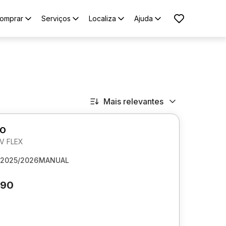
omprar
Serviços
Localiza
Ajuda
Mais relevantes
GO
6V FLEX
2025/2026
MANUAL
090