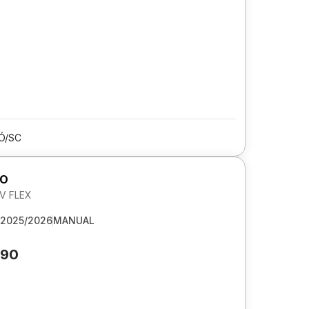
Ó/SC
GO
6V FLEX
2025/2026
MANUAL
590