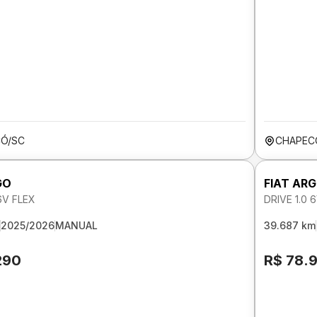
Ó/SC
CHAPEC
GO
FIAT AR
 6V FLEX
DRIVE 1.0 
2025/2026
MANUAL
39.687 km
290
R$ 78.