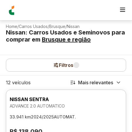
Home
/
Carros Usados
/
Brusque
/
Nissan
Nissan: Carros Usados e Seminovos para
comprar
em
Brusque
e região
Filtros
12 veículos
Mais relevantes
NISSAN SENTRA
ADVANCE 2.0 AUTOMATICO
33.941 km
2024/2025
AUTOMAT.
R$ 138.090