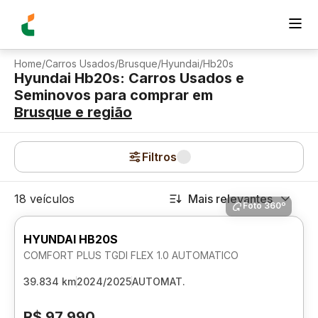
Home
/
Carros Usados
/
Brusque
/
Hyundai
/
Hb20s
Hyundai Hb20s: Carros Usados e
Seminovos para comprar
em
Brusque
e região
Filtros
18 veículos
Mais relevantes
Foto 360º
HYUNDAI HB20S
COMFORT PLUS TGDI FLEX 1.0 AUTOMATICO
39.834 km
2024/2025
AUTOMAT.
R$ 97.990