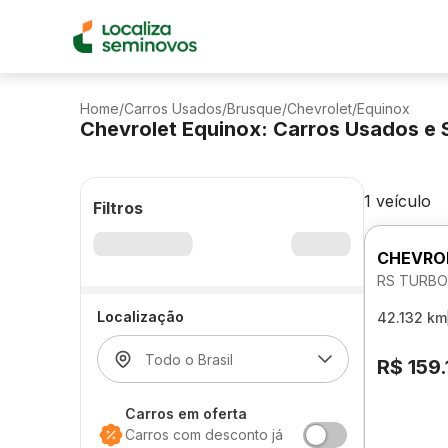
Home
/
Carros Usados
/
Brusque
/
Chevrolet
/
Equinox
Chevrolet Equinox: Carros Usados e
1 veículo
Filtros
CHEVRO
RS TURBO
Localização
42.132 km
R$ 159
Carros em oferta
Carros com desconto já