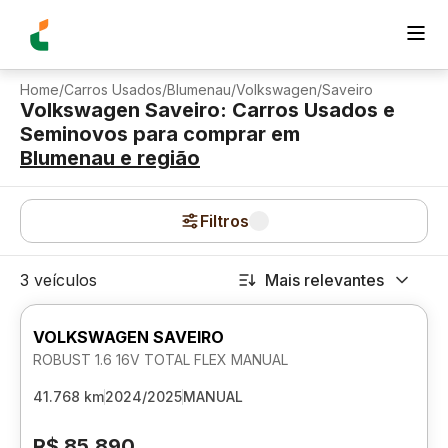
Home
/
Carros Usados
/
Blumenau
/
Volkswagen
/
Saveiro
Volkswagen Saveiro: Carros Usados e
Seminovos para comprar
em
Blumenau
e região
Filtros
3 veículos
Mais relevantes
VOLKSWAGEN SAVEIRO
ROBUST 1.6 16V TOTAL FLEX MANUAL
41.768 km
2024/2025
MANUAL
R$ 85.890