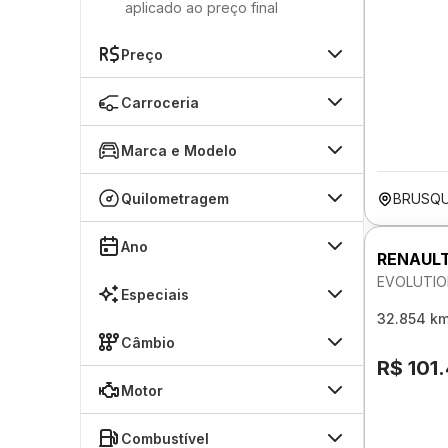
aplicado ao preço final
Preço
Carroceria
Marca e Modelo
Quilometragem
BRUSQU
Ano
RENAULT
EVOLUTIO
Especiais
32.854 k
Câmbio
R$ 101
Motor
Combustível