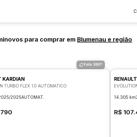
C
eminovos para comprar
em
Blumenau
e região
Foto 360º
 KARDIAN
RENAULT
N TURBO FLEX 1.0 AUTOMATICO
EVOLUTION
2025/2025
AUTOMAT.
14.305 km
.790
R$ 107