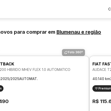
C
novos para comprar
em
Blumenau
e região
s
Foto 360º
STBACK
FIAT FA
200 HIBRIDO MHEV FLEX 1.0 AUTOMATICO
AUDACE T2
m
2025/2025
AUTOMAT.
40.140 km
m
Premiu
.490
R$ 115.