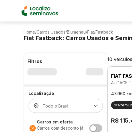
Home
/
Carros Usados
/
Blumenau
/
Fiat
/
Fastback
Fiat Fastback: Carros Usados e Semi
10 veículo
Filtros
FIAT FA
AUDACE T
Localização
47.960 k
Premiu
R$ 115
Carros em oferta
Carros com desconto já