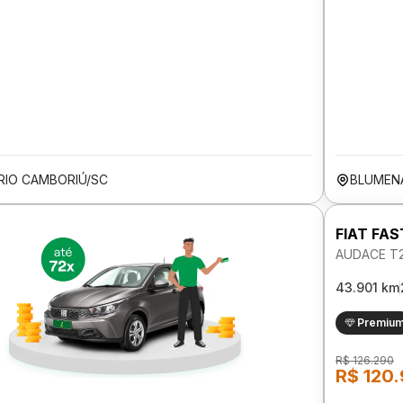
RIO CAMBORIÚ/SC
BLUMEN
FIAT FA
AUDACE T2
43.901 km
Premiu
R$ 126.290
R$ 120