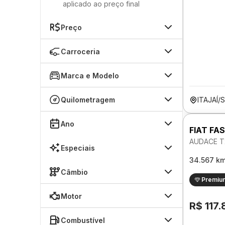
aplicado ao preço final
Preço
Carroceria
Marca e Modelo
Quilometragem
ITAJAÍ/
Ano
FIAT FA
AUDACE T
Especiais
34.567 k
Câmbio
Premiu
Motor
R$ 117
Combustível