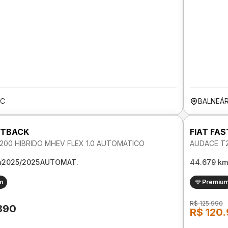
SC
BALNEÁR
STBACK
FIAT FA
200 HIBRIDO MHEV FLEX 1.0 AUTOMATICO
AUDACE T2
m
2025/2025
AUTOMAT.
44.679 km
m
Premiu
R$ 125.990
.890
R$ 120