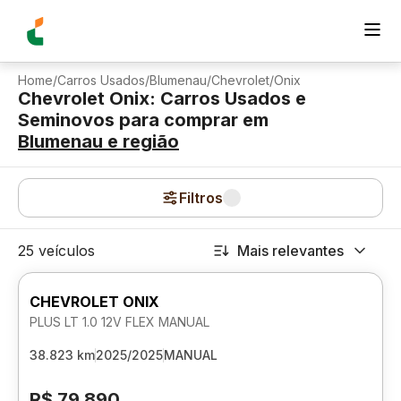
Home
/
Carros Usados
/
Blumenau
/
Chevrolet
/
Onix
Chevrolet Onix: Carros Usados e
Seminovos para comprar
em
Blumenau
e região
Filtros
25 veículos
Mais relevantes
CHEVROLET ONIX
PLUS LT 1.0 12V FLEX MANUAL
38.823 km
2025/2025
MANUAL
R$ 79.890