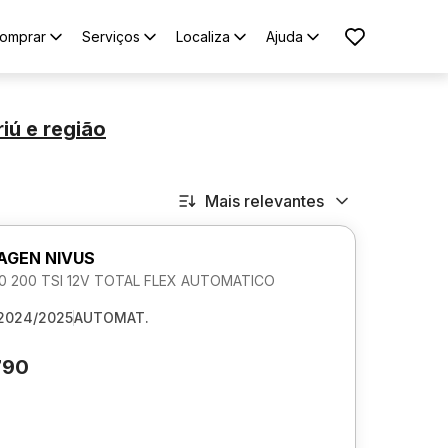
omprar
Serviços
Localiza
Ajuda
iú
e região
Mais relevantes
GEN NIVUS
1.0 200 TSI 12V TOTAL FLEX AUTOMATICO
2024/2025
AUTOMAT.
790