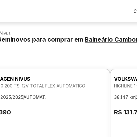
C
Nivus
Seminovos para comprar
em
Balneário Cambor
AGEN NIVUS
VOLKSWA
1.0 200 TSI 12V TOTAL FLEX AUTOMATICO
HIGHLINE 
2025/2025
AUTOMAT.
38.147 km
.390
R$ 131.