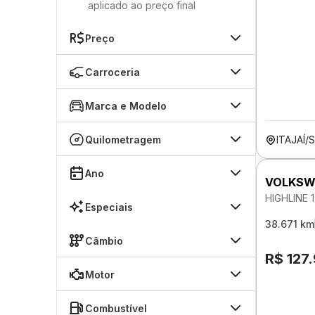
aplicado ao preço final
Preço
Carroceria
Marca e Modelo
Quilometragem
ITAJAÍ/
Ano
VOLKSW
HIGHLINE 
Especiais
38.671 km
Câmbio
R$ 127
Motor
Combustível