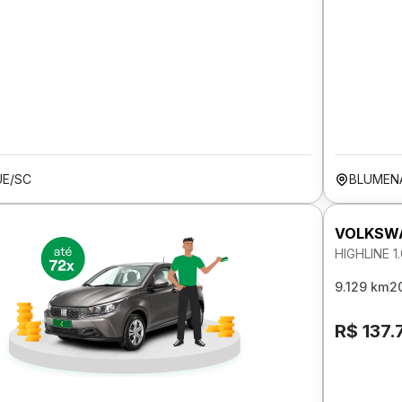
E/SC
BLUMEN
VOLKSWA
HIGHLINE 
9.129 km
2
R$ 137.